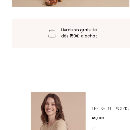
Livraison gratuite
dès 150€ d’achat
TEE-SHIRT - SOIZIC 
Prix
49,00€