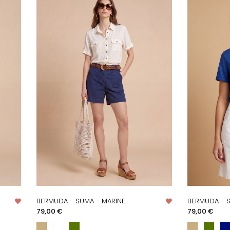
BERMUDA - SUMA - MARINE
BERMUDA - 
APERÇU RAPIDE
AP
Prix
Prix
79,00 €
79,00 €