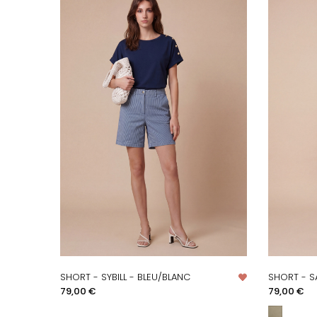
SHORT - SYBILL - BLEU/BLANC
SHORT - S
APERÇU RAPIDE
A
Prix
Prix
79,00 €
79,00 €