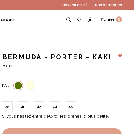
-
Devenir affilié
Nos boutiques
otre compte
Panier
Marque
0
BERMUDA - PORTER - KAKI
79,00 €
11
KAKI
38
40
42
44
46
Si vous hésitez entre deux tailles, prenez la plus petite.