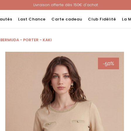
Livraison offerte dès 150€ d'achat
Nouveau ! Paiement en 3 ou 4 fois sans frais avec ALMA !
e : -60% sur une sélection jusqu'au 23/08 en vous connectant à v
autés
Last Chance
Carte cadeau
Club Fidélité
La 
Livraison offerte dès 150€ d'achat
Nouveau ! Paiement en 3 ou 4 fois sans frais avec ALMA !
BERMUDA - PORTER - KAKI