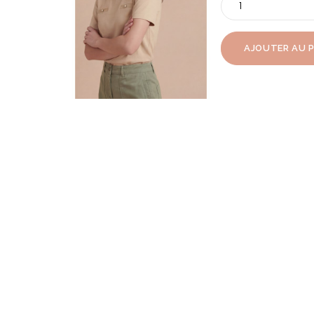
AJOUTER AU 

Aperçu rapide