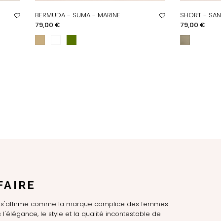
BERMUDA - SUMA - MARINE
SHORT - SAN
APERÇU RAPIDE
AP
Prix
Prix
79,00 €
79,00 €
FAIRE
LE s'affirme comme la marque complice des femmes
l'élégance, le style et la qualité incontestable de