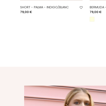
SHORT - PALMA - INDIGO/BLANC
BERMUDA -
APERÇU RAPIDE
A
Prix
Prix
79,00 €
79,00 €