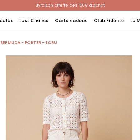
Livraison offerte dès 150€ d'achat
Nouveau ! Paiement en 3 ou 4 fois sans frais avec ALMA !
e : -60% sur une sélection jusqu'au 23/08 en vous connectant à v
autés
Last Chance
Carte cadeau
Club Fidélité
La 
Livraison offerte dès 150€ d'achat
Nouveau ! Paiement en 3 ou 4 fois sans frais avec ALMA !
BERMUDA - PORTER - ECRU