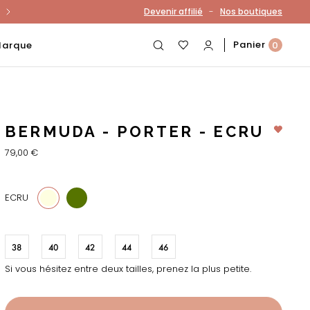
-
Devenir affilié
Nos boutiques
otre compte
Panier
Marque
0
BERMUDA - PORTER - ECRU
79,00 €
68
ECRU
38
40
42
44
46
Si vous hésitez entre deux tailles, prenez la plus petite.