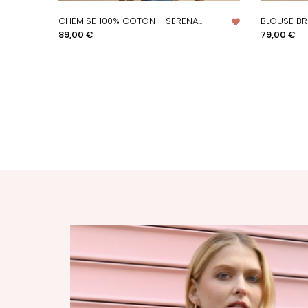
CHEMISE 100% COTON - SERENA...
BLOUSE BR
APERÇU RAPIDE
A
Prix
Prix
89,00 €
79,00 €