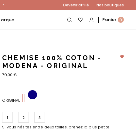
-
Devenir affilié
Nos boutiques
otre compte
Panier
Marque
0
CHEMISE 100% COTON -
MODENA - ORIGINAL
79,00 €
118
ORIGINAL
1
2
3
Si vous hésitez entre deux tailles, prenez la plus petite.