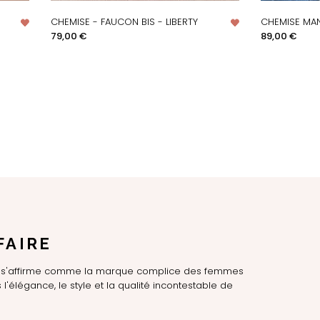
CHEMISE - FAUCON BIS - LIBERTY
CHEMISE MANC
APERÇU RAPIDE
AP
Prix
Prix
79,00 €
89,00 €
FAIRE
LE s'affirme comme la marque complice des femmes
l'élégance, le style et la qualité incontestable de