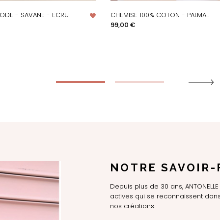
ODE - SAVANE - ECRU
CHEMISE 100% COTON - PALMA...
PERÇU RAPIDE
APERÇU RAPIDE
Prix
99,00 €
NOTRE SAVOIR-
Depuis plus de 30 ans, ANTONEL
actives qui se reconnaissent dans 
nos créations.