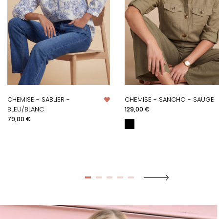
CHEMISE - SABLIER -
CHEMISE - SANCHO - SAUGE
Prix
BLEU/BLANC
129,00 €
Prix
79,00 €