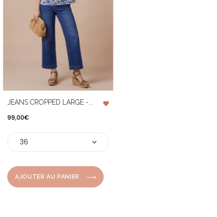
JEANS CROPPED LARGE -...
Prix
99,00€
AJOUTER AU PANIER