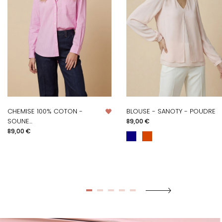
CHEMISE 100% COTON -
BLOUSE - SANOTY - POUDRE
Prix
SOUNE...
89,00 €
Prix
89,00 €