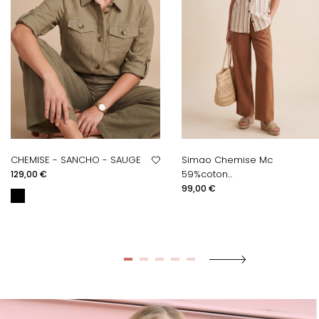
CHEMISE - SANCHO - SAUGE
Simao Chemise Mc
Prix
59%coton...
129,00 €
Prix
99,00 €