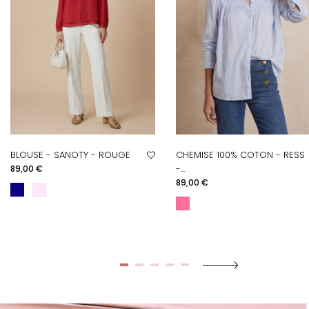
BLOUSE - SANOTY - ROUGE
CHEMISE 100% COTON - RESS
Prix
-...
89,00 €
Prix
89,00 €