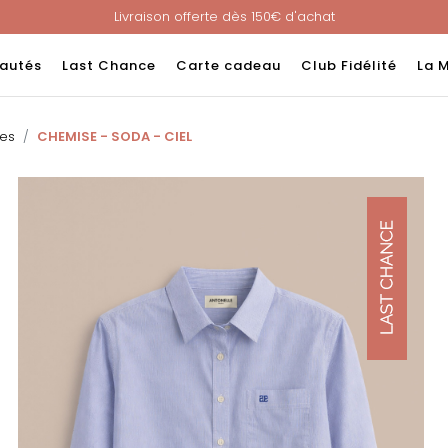
Livraison offerte dès 150€ d'achat
Nouveau ! Paiement en 3 ou 4 fois sans frais avec ALMA !
e : -60% sur une sélection jusqu'au 23/08 en vous connectant à v
autés
Last Chance
Carte cadeau
Club Fidélité
La 
Livraison offerte dès 150€ d'achat
Nouveau ! Paiement en 3 ou 4 fois sans frais avec ALMA !
es
CHEMISE - SODA - CIEL