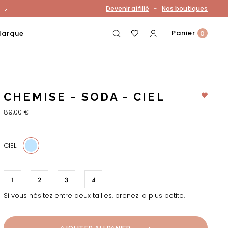
-
Devenir affilié
Nos boutiques
otre compte
Panier
Marque
0
CHEMISE - SODA - CIEL
89,00 €
CIEL
1
2
3
4
Si vous hésitez entre deux tailles, prenez la plus petite.