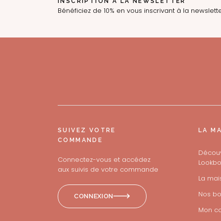
INSCRIPTION À LA NEWSLETTER
Bénéficiez de 10% en vous inscrivant à la newslett
SUIVEZ VOTRE
LA M
COMMANDE
Découv
Connectez-vous et accédez
Lookbo
aux suivis de votre commande
La mai
Nos bo
CONNEXION
Mon c