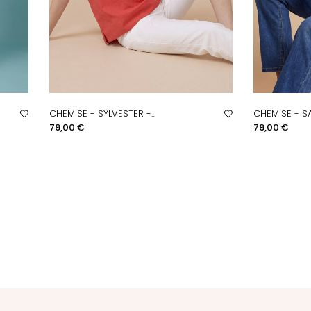
CHEMISE - SYLVESTER -...
CHEMISE - SA
APERÇU RAPIDE
AP
Prix
Prix
79,00 €
79,00 €