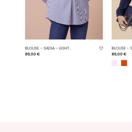
BLOUSE - SADIA - LIGHT...
BLOUSE - 
APERÇU RAPIDE
A
Prix
Prix
89,00 €
89,00 €