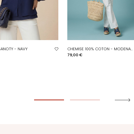
SANOTY - NAVY
CHEMISE 100% COTON - MODENA...
PERÇU RAPIDE
APERÇU RAPIDE
Prix
79,00 €