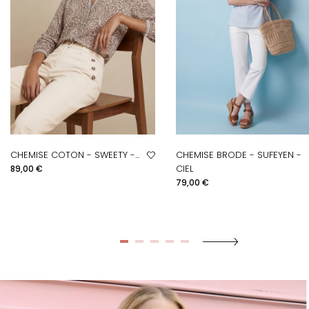
CHEMISE COTON - SWEETY -...
CHEMISE BRODE - SUFEYEN -
Prix
CIEL
89,00 €
Prix
79,00 €