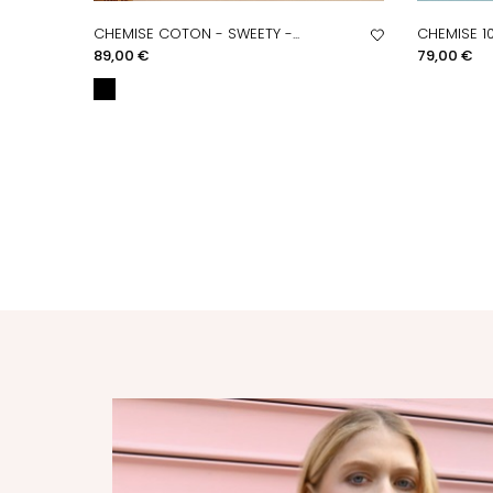
CHEMISE COTON - SWEETY -...
CHEMISE 1
APERÇU RAPIDE
A
Prix
Prix
89,00 €
79,00 €