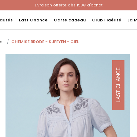
Livraison offerte dès 150€ d'achat
Nouveau ! Paiement en 3 ou 4 fois sans frais avec ALMA !
e : -60% sur une sélection jusqu'au 23/08 en vous connectant à v
autés
Last Chance
Carte cadeau
Club Fidélité
La 
Livraison offerte dès 150€ d'achat
Nouveau ! Paiement en 3 ou 4 fois sans frais avec ALMA !
es
CHEMISE BRODE - SUFEYEN - CIEL