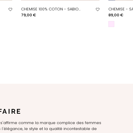
CHEMISE 100% COTON - SABIO...
CHEMISE - S
APERÇU RAPIDE
AP
Prix
Prix
79,00 €
89,00 €
FAIRE
LE s'affirme comme la marque complice des femmes
l'élégance, le style et la qualité incontestable de