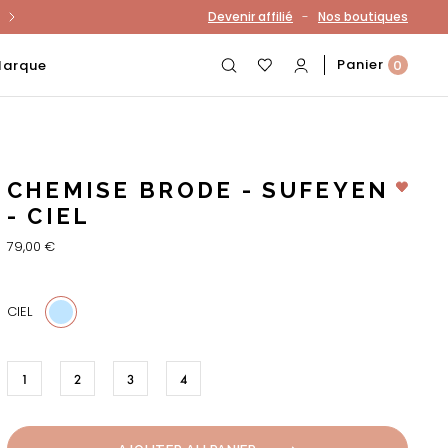
-
Devenir affilié
Nos boutiques
otre compte
Panier
Marque
0
CHEMISE BRODE - SUFEYEN
- CIEL
79,00 €
CIEL
1
2
3
4