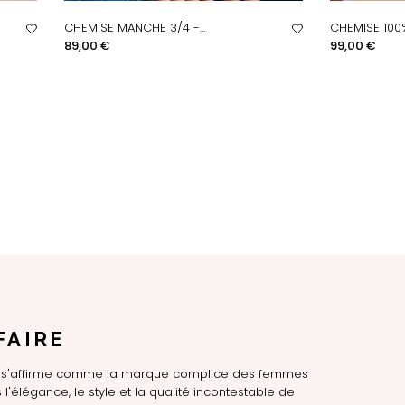
CHEMISE MANCHE 3/4 -...
CHEMISE 100
APERÇU RAPIDE
AP
Prix
Prix
89,00 €
99,00 €
FAIRE
LE s'affirme comme la marque complice des femmes
l'élégance, le style et la qualité incontestable de