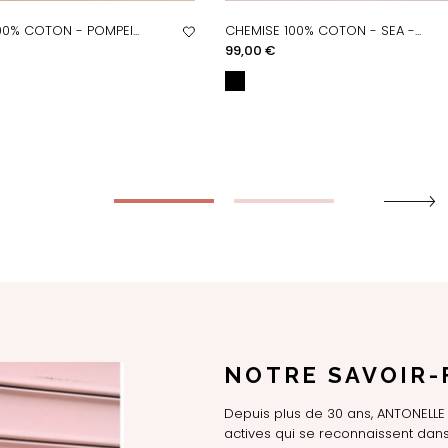
00% COTON - POMPEI...
CHEMISE 100% COTON - SEA -...
PERÇU RAPIDE
APERÇU RAPIDE
Prix
99,00 €
NOTRE SAVOIR-
Depuis plus de 30 ans, ANTONEL
actives qui se reconnaissent dans 