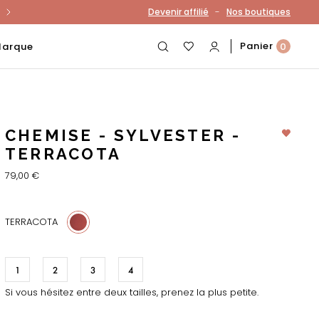
-
Devenir affilié
Nos boutiques
otre compte
Panier
Marque
0
CHEMISE - SYLVESTER -
TERRACOTA
79,00 €
TERRACOTA
1
2
3
4
Si vous hésitez entre deux tailles, prenez la plus petite.