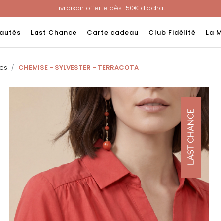
Nouveau ! Paiement en 3 ou 4 fois sans frais avec ALMA !
e : -60% sur une sélection jusqu'au 23/08 en vous connectant à v
Livraison offerte dès 150€ d'achat
autés
Last Chance
Carte cadeau
Club Fidélité
La 
Nouveau ! Paiement en 3 ou 4 fois sans frais avec ALMA !
es
CHEMISE - SYLVESTER - TERRACOTA