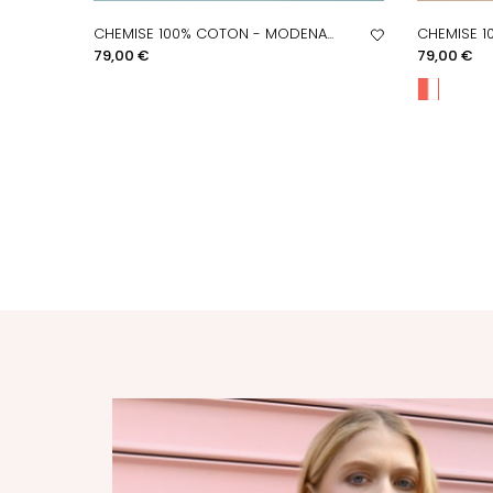
CHEMISE 100% COTON - MODENA...
CHEMISE 1
APERÇU RAPIDE
A
Prix
Prix
79,00 €
79,00 €