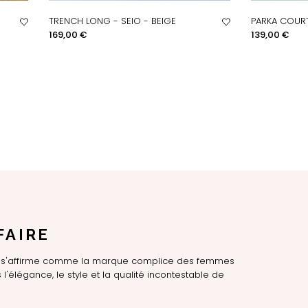
TRENCH LONG - SEIO - BEIGE
PARKA COURT
APERÇU RAPIDE
AP
Prix
Prix
169,00 €
139,00 €
FAIRE
LE s'affirme comme la marque complice des femmes
l'élégance, le style et la qualité incontestable de