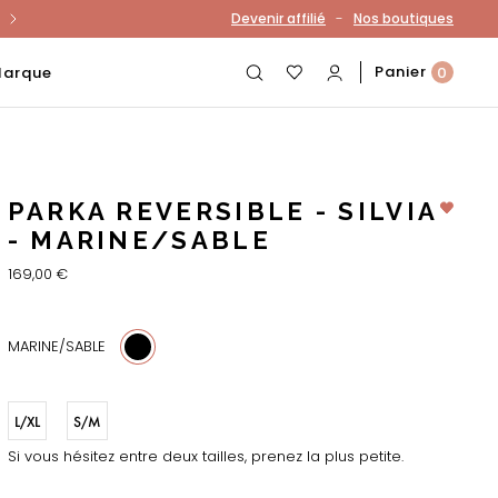
-
Devenir affilié
Nos boutiques
otre compte
Panier
Marque
0
PARKA REVERSIBLE - SILVIA
- MARINE/SABLE
169,00 €
MARINE/SABLE
L/XL
S/M
Si vous hésitez entre deux tailles, prenez la plus petite.