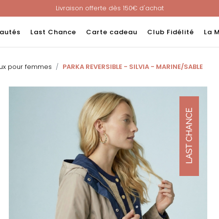
Livraison offerte dès 150€ d'achat
Nouveau ! Paiement en 3 ou 4 fois sans frais avec ALMA !
e : -60% sur une sélection jusqu'au 23/08 en vous connectant à v
autés
Last Chance
Carte cadeau
Club Fidélité
La 
Livraison offerte dès 150€ d'achat
Nouveau ! Paiement en 3 ou 4 fois sans frais avec ALMA !
ux pour femmes
PARKA REVERSIBLE - SILVIA - MARINE/SABLE