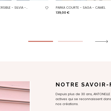
SIBLE - SILVIA -...
PARKA COURTE - SAGA - CAMEL
PERÇU RAPIDE
APERÇU RAPIDE
Prix
139,00 €
NOTRE SAVOIR-
Depuis plus de 30 ans, ANTONEL
actives qui se reconnaissent dans 
nos créations.