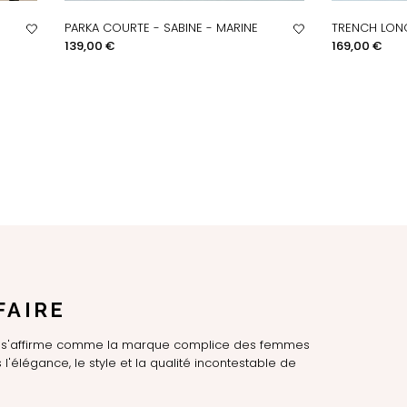
PARKA COURTE - SABINE - MARINE
TRENCH LONG
APERÇU RAPIDE
AP
Prix
Prix
139,00 €
169,00 €
FAIRE
LE s'affirme comme la marque complice des femmes
l'élégance, le style et la qualité incontestable de