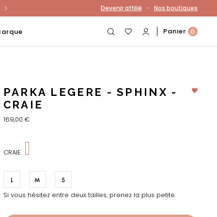
-
Devenir affilié
Nos boutiques
otre compte
Panier
Marque
0
PARKA LEGERE - SPHINX -
CRAIE
169,00 €
CRAIE
L
M
S
Si vous hésitez entre deux tailles, prenez la plus petite.