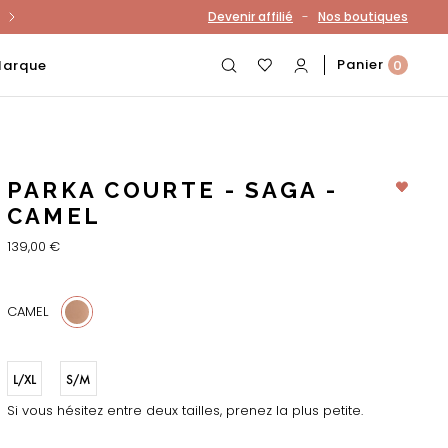
-
Devenir affilié
Nos boutiques
otre compte
Panier
Marque
0
PARKA COURTE - SAGA -
CAMEL
139,00 €
CAMEL
L/XL
S/M
Si vous hésitez entre deux tailles, prenez la plus petite.