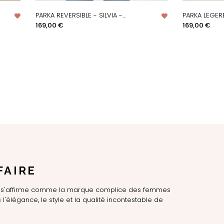
PARKA REVERSIBLE - SILVIA -...
PARKA LEGERE
APERÇU RAPIDE
AP
Prix
Prix
169,00 €
169,00 €
FAIRE
LE s'affirme comme la marque complice des femmes
l'élégance, le style et la qualité incontestable de