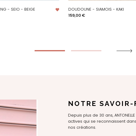
NG - SEIO - BEIGE
DOUDOUNE - SIAMOIS - KAKI
PERÇU RAPIDE
APERÇU RAPIDE
Prix
159,00 €
NOTRE SAVOIR-
Depuis plus de 30 ans, ANTONEL
actives qui se reconnaissent dans 
nos créations.