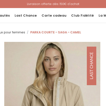
Livraison offerte dès 150€ d'achat
Nouveau ! Paiement en 3 ou 4 fois sans frais avec ALMA !
e : -60% sur une sélection jusqu'au 23/08 en vous connectant à v
autés
Last Chance
Carte cadeau
Club Fidélité
La 
Livraison offerte dès 150€ d'achat
Nouveau ! Paiement en 3 ou 4 fois sans frais avec ALMA !
ux pour femmes
PARKA COURTE - SAGA - CAMEL