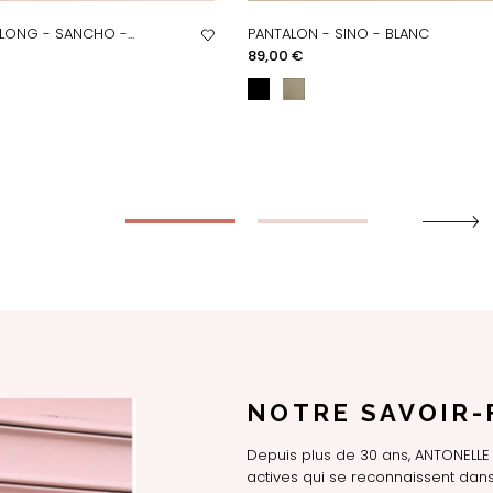
LONG - SANCHO -...
PANTALON - SINO - BLANC
PERÇU RAPIDE
APERÇU RAPIDE
Prix
89,00 €
NOTRE SAVOIR-
Depuis plus de 30 ans, ANTONEL
actives qui se reconnaissent dans 