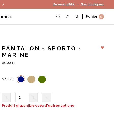
-
Devenir affilié
Nos boutiques
otre compte
Panier
Marque
0
PANTALON - SPORTO -
MARINE
69,00 €
5
68
MARINE
1
2
3
4
Produit disponible avec d'autres options