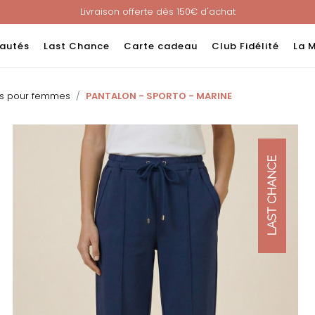
Livraison offerte dès 150€ d'achat
Nouveau ! Paiement en 3 ou 4 fois sans frais avec ALMA !
e : -60% sur une sélection jusqu'au 23/08 en vous connectant à v
autés
Last Chance
Carte cadeau
Club Fidélité
La 
Livraison offerte dès 150€ d'achat
Nouveau ! Paiement en 3 ou 4 fois sans frais avec ALMA !
ns pour femmes
PANTALON - SPORTO - MARINE