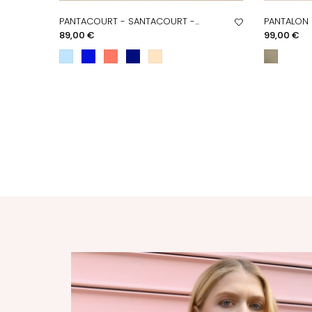
PANTACOURT - SANTACOURT -...
PANTALON 
APERÇU RAPIDE
A
Prix
Prix
89,00 €
99,00 €