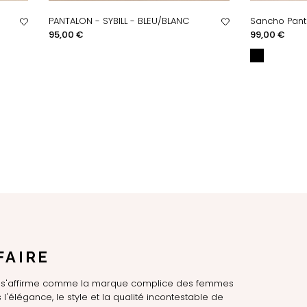
PANTALON - SYBILL - BLEU/BLANC
Sancho Panta
APERÇU RAPIDE
AP
Prix
Prix
95,00 €
99,00 €
FAIRE
LE s'affirme comme la marque complice des femmes
l'élégance, le style et la qualité incontestable de