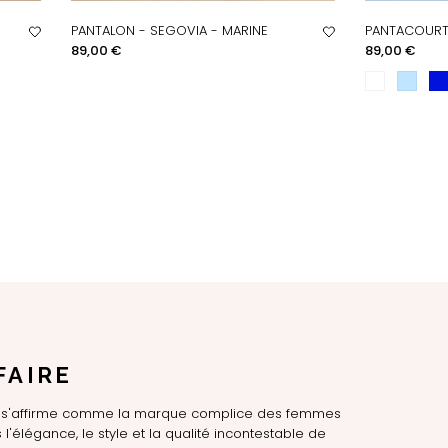
PANTALON - SEGOVIA - MARINE
PANTACOURT 
APERÇU RAPIDE
AP
Prix
Prix
89,00 €
89,00 €
FAIRE
LE s'affirme comme la marque complice des femmes
l'élégance, le style et la qualité incontestable de