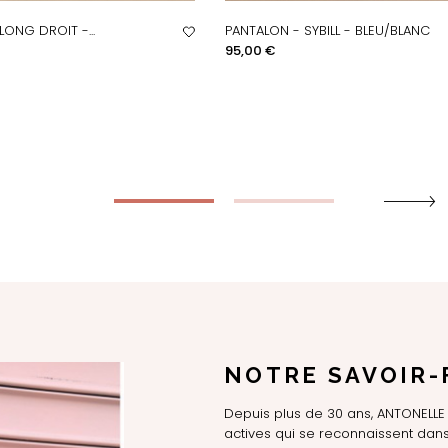
ONG DROIT -...
PANTALON - SYBILL - BLEU/BLANC
PERÇU RAPIDE
APERÇU RAPIDE
Prix
95,00 €
NOTRE SAVOIR-
Depuis plus de 30 ans, ANTONEL
actives qui se reconnaissent dans 