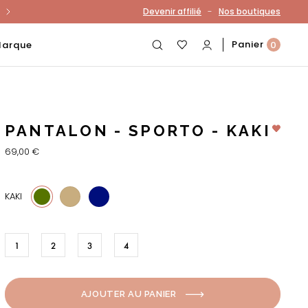
-
Devenir affilié
Nos boutiques
otre compte
Panier
Marque
0
PANTALON - SPORTO - KAKI
69,00 €
5
18
KAKI
1
2
3
4
AJOUTER AU PANIER