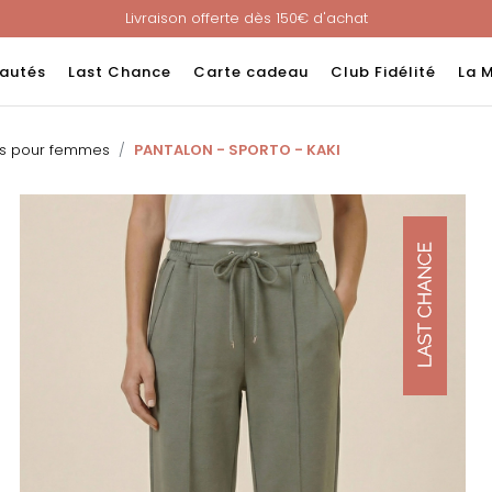
Livraison offerte dès 150€ d'achat
Nouveau ! Paiement en 3 ou 4 fois sans frais avec ALMA !
e : -60% sur une sélection jusqu'au 23/08 en vous connectant à v
autés
Last Chance
Carte cadeau
Club Fidélité
La 
Livraison offerte dès 150€ d'achat
Nouveau ! Paiement en 3 ou 4 fois sans frais avec ALMA !
ns pour femmes
PANTALON - SPORTO - KAKI