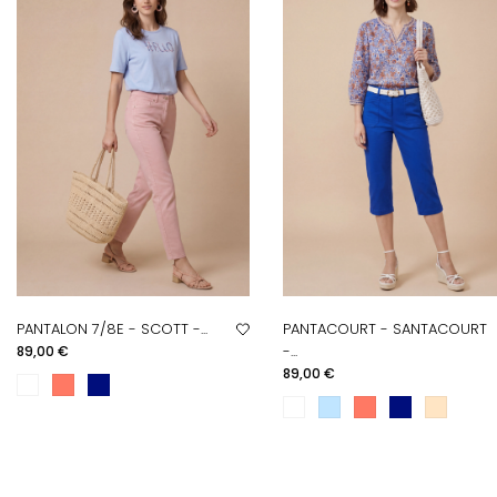
PANTALON 7/8E - SCOTT -...
PANTACOURT - SANTACOURT
Prix
-...
89,00 €
Prix
89,00 €