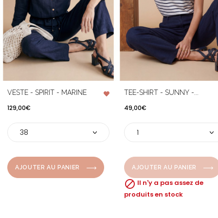
VESTE - SPIRIT - MARINE
TEE-SHIRT - SUNNY -...
Prix
Prix
129,00€
49,00€
AJOUTER AU PANIER
AJOUTER AU PANIER

Il n'y a pas assez de
produits en stock