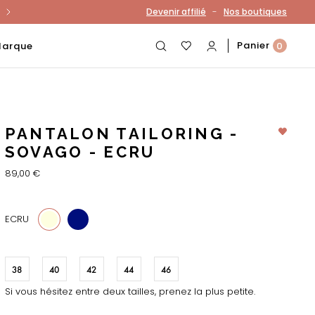
-
Devenir affilié
Nos boutiques
otre compte
Panier
Marque
0
PANTALON TAILORING -
SOVAGO - ECRU
89,00 €
18
ECRU
38
40
42
44
46
Si vous hésitez entre deux tailles, prenez la plus petite.