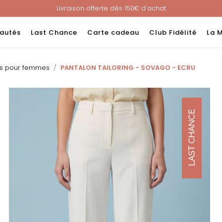
Livraison offerte dès 150€ d'achat
Nouveau ! Paiement en 3 ou 4 fois sans frais avec ALMA !
e : -60% sur une sélection jusqu'au 23/08 en vous connectant à v
autés
Last Chance
Carte cadeau
Club Fidélité
La 
Livraison offerte dès 150€ d'achat
Nouveau ! Paiement en 3 ou 4 fois sans frais avec ALMA !
ns pour femmes
PANTALON TAILORING - SOVAGO - ECRU