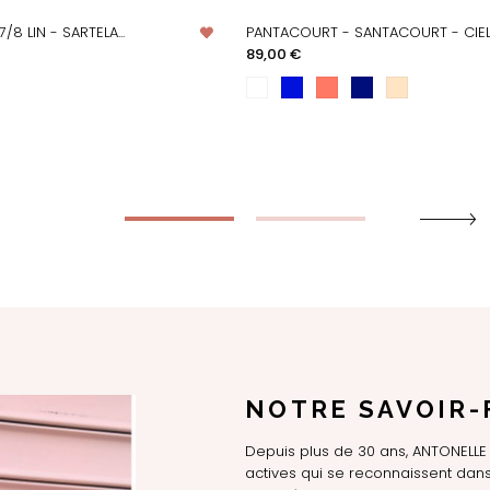
/8 LIN - SARTELA...
PANTACOURT - SANTACOURT - CIE
PERÇU RAPIDE
APERÇU RAPIDE
Prix
89,00 €
NOTRE SAVOIR-
Depuis plus de 30 ans, ANTONEL
actives qui se reconnaissent dans 