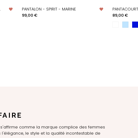
L
PANTALON - SPIRIT - MARINE
PANTACOURT 
APERÇU RAPIDE
AP
Prix
Prix
99,00 €
89,00 €
FAIRE
LE s'affirme comme la marque complice des femmes
l'élégance, le style et la qualité incontestable de