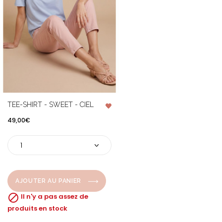
TEE-SHIRT - SWEET - CIEL
Prix
49,00€
AJOUTER AU PANIER

Il n'y a pas assez de
produits en stock