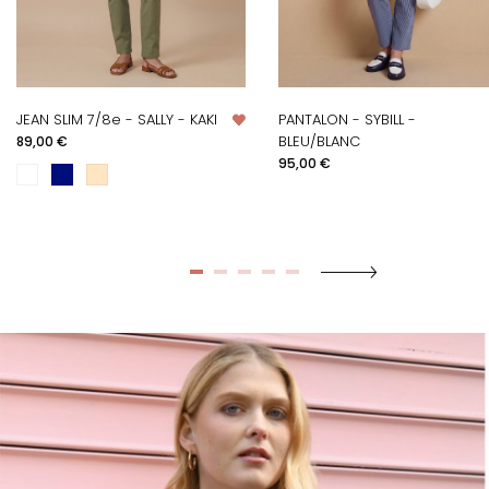
JEAN SLIM 7/8e - SALLY - KAKI
PANTALON - SYBILL -
Prix
BLEU/BLANC
89,00 €
Prix
95,00 €