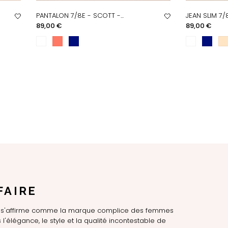
PANTALON 7/8E - SCOTT -...
JEAN SLIM 7/8
APERÇU RAPIDE
AP
Prix
Prix
89,00 €
89,00 €
FAIRE
LE s'affirme comme la marque complice des femmes
l'élégance, le style et la qualité incontestable de