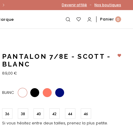
-
Devenir affilié
Nos boutiques
otre compte
Panier
Marque
0
PANTALON 7/8E - SCOTT -
BLANC
89,00 €
1544
29
18
BLANC
36
38
40
42
44
46
Si vous hésitez entre deux tailles, prenez la plus petite.