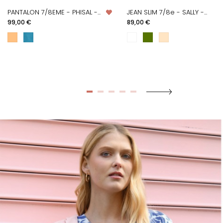
PANTALON 7/8EME - PHISAL -...
JEAN SLIM 7/8e - SALLY -...
Prix
Prix
99,00 €
89,00 €