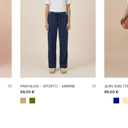
L
PANTALON - SPORTO - MARINE
JEAN SLIM 7/8
APERÇU RAPIDE
AP
Prix
Prix
69,00 €
89,00 €