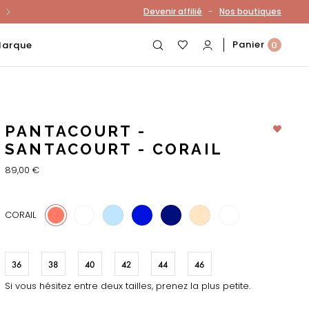
-
Devenir affilié
Nos boutiques
otre compte
Panier
Marque
0
PANTACOURT -
SANTACOURT - CORAIL
89,00 €
28
62
331
18
216
978
CORAIL
36
38
40
42
44
46
Si vous hésitez entre deux tailles, prenez la plus petite.