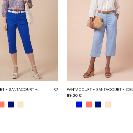
T - SANTACOURT -...
PANTACOURT - SANTACOURT - CIE
PERÇU RAPIDE
APERÇU RAPIDE
Prix
89,00 €