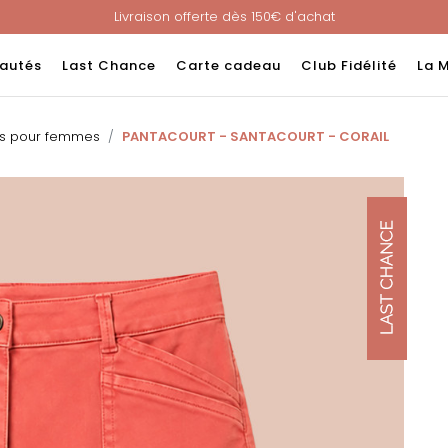
Livraison offerte dès 150€ d'achat
Nouveau ! Paiement en 3 ou 4 fois sans frais avec ALMA !
e : -60% sur une sélection jusqu'au 23/08 en vous connectant à v
autés
Last Chance
Carte cadeau
Club Fidélité
La 
Livraison offerte dès 150€ d'achat
Nouveau ! Paiement en 3 ou 4 fois sans frais avec ALMA !
ns pour femmes
PANTACOURT - SANTACOURT - CORAIL