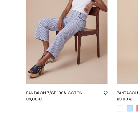
PANTALON 7/8E 100% COTON -...
PANTACOUR
APERÇU RAPIDE
A
Prix
Prix
89,00 €
89,00 €