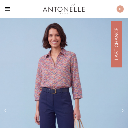
Retour
menu
0