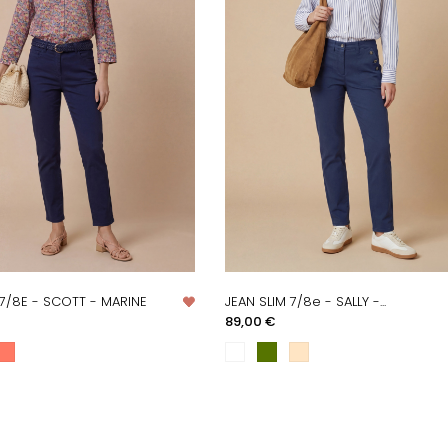
7/8E - SCOTT - MARINE
JEAN SLIM 7/8e - SALLY -...
PERÇU RAPIDE
APERÇU RAPIDE
Prix
89,00 €