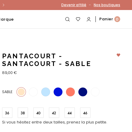
-
Devenir affilié
Nos boutiques
otre compte
Panier
Marque
0
PANTACOURT -
SANTACOURT - SABLE
89,00 €
28
62
331
29
18
978
SABLE
36
38
40
42
44
46
Si vous hésitez entre deux tailles, prenez la plus petite.