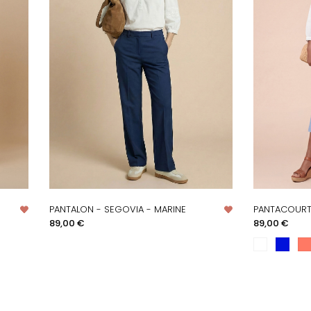
PANTALON - SEGOVIA - MARINE
PANTACOURT 
APERÇU RAPIDE
AP
Prix
Prix
89,00 €
89,00 €