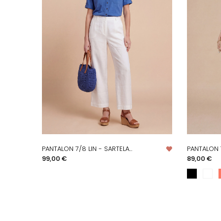
PANTALON 7/8 LIN - SARTELA...
PANTALON 
APERÇU RAPIDE
A
Prix
Prix
99,00 €
89,00 €