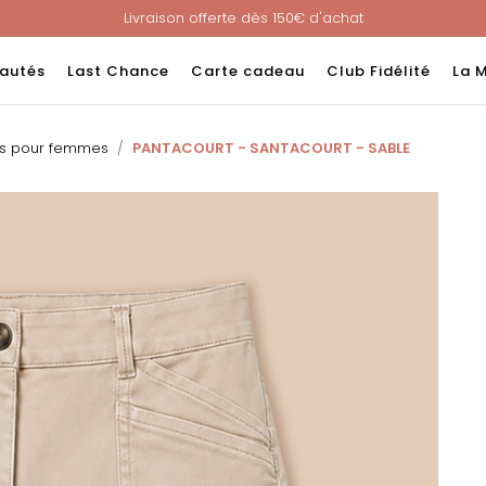
Livraison offerte dès 150€ d'achat
Nouveau ! Paiement en 3 ou 4 fois sans frais avec ALMA !
e : -60% sur une sélection jusqu'au 23/08 en vous connectant à v
autés
Last Chance
Carte cadeau
Club Fidélité
La 
Livraison offerte dès 150€ d'achat
Nouveau ! Paiement en 3 ou 4 fois sans frais avec ALMA !
ns pour femmes
PANTACOURT - SANTACOURT - SABLE