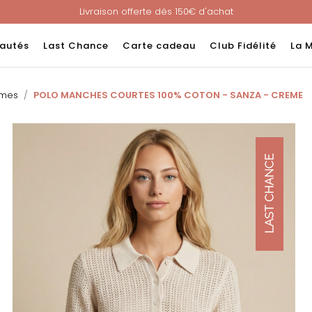
Livraison offerte dès 150€ d'achat
Nouveau ! Paiement en 3 ou 4 fois sans frais avec ALMA !
e : -60% sur une sélection jusqu'au 23/08 en vous connectant à v
autés
Last Chance
Carte cadeau
Club Fidélité
La 
Livraison offerte dès 150€ d'achat
Nouveau ! Paiement en 3 ou 4 fois sans frais avec ALMA !
mmes
POLO MANCHES COURTES 100% COTON - SANZA - CREME