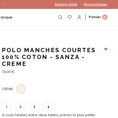
-
Devenir affilié
Nos boutiques
otre compte
Panier
Marque
0
POLO MANCHES COURTES
100% COTON - SANZA -
CREME
79,00 €
CREME
1
2
3
4
Si vous hésitez entre deux tailles, prenez la plus petite.