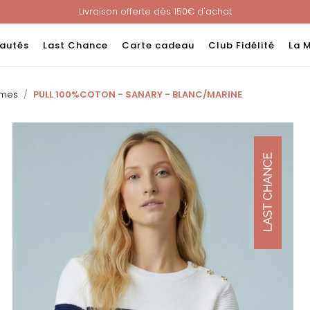
Livraison offerte dès 150€ d'achat
Nouveau ! Paiement en 3 ou 4 fois sans frais avec ALMA !
e : -60% sur une sélection jusqu'au 23/08 en vous connectant à v
autés
Last Chance
Carte cadeau
Club Fidélité
La 
Livraison offerte dès 150€ d'achat
Nouveau ! Paiement en 3 ou 4 fois sans frais avec ALMA !
mmes
PULL 100%COTON - SANARY - BLANC/MARINE