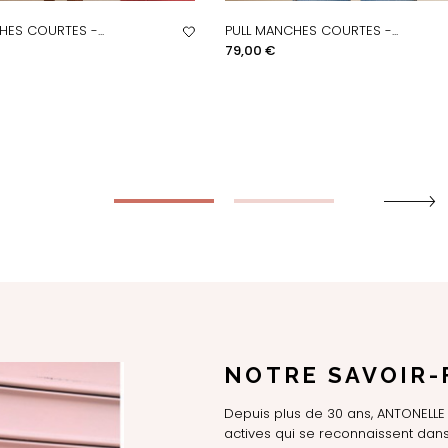
HES COURTES -...
PULL MANCHES COURTES -...
PERÇU RAPIDE
APERÇU RAPIDE
Prix
79,00 €
NOTRE SAVOIR-
Depuis plus de 30 ans, ANTONEL
actives qui se reconnaissent dans 