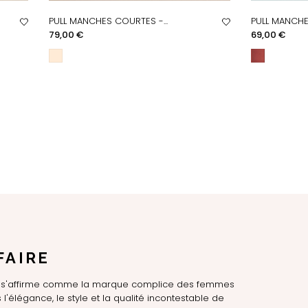
PULL MANCHES COURTES -...
PULL MANCHE
APERÇU RAPIDE
AP
Prix
Prix
79,00 €
69,00 €
FAIRE
LE s'affirme comme la marque complice des femmes
l'élégance, le style et la qualité incontestable de