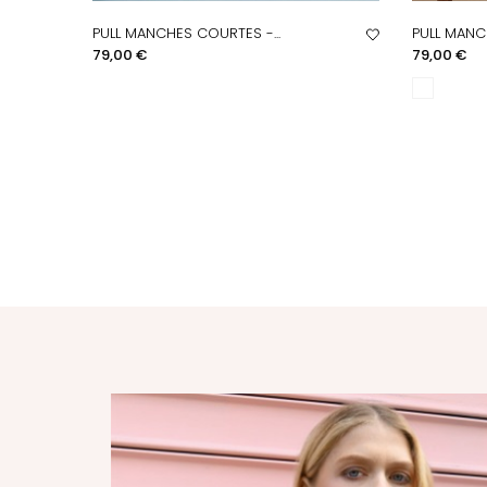
PULL MANCHES COURTES -...
PULL MANC
APERÇU RAPIDE
A
Prix
Prix
79,00 €
79,00 €