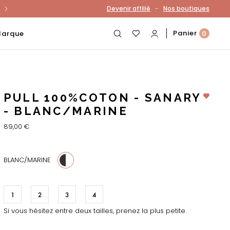
-
Devenir affilié
Nos boutiques
otre compte
Panier
Marque
0
PULL 100%COTON - SANARY
- BLANC/MARINE
89,00 €
BLANC/MARINE
1
2
3
4
Si vous hésitez entre deux tailles, prenez la plus petite.