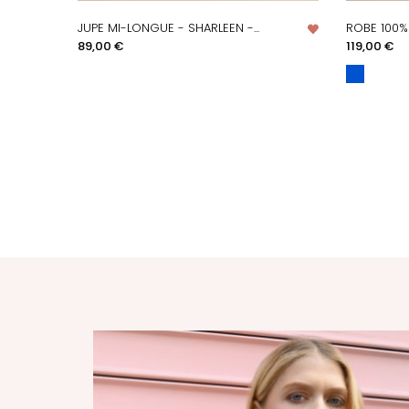
JUPE MI-LONGUE - SHARLEEN -...
ROBE 100% 
APERÇU RAPIDE
A
Prix
Prix
89,00 €
119,00 €