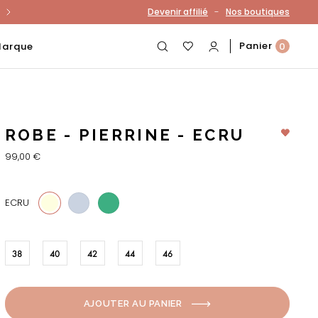
-
Devenir affilié
Nos boutiques
otre compte
Panier
Marque
0
ROBE - PIERRINE - ECRU
99,00 €
1203
85
ECRU
38
40
42
44
46
AJOUTER AU PANIER