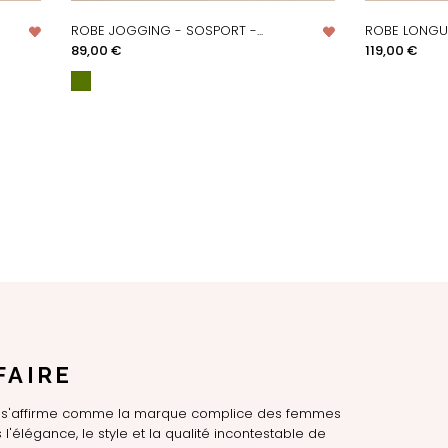
ROBE JOGGING - SOSPORT -...
ROBE LONGUE
APERÇU RAPIDE
AP
Prix
Prix
89,00 €
119,00 €
FAIRE
LE s'affirme comme la marque complice des femmes
l'élégance, le style et la qualité incontestable de