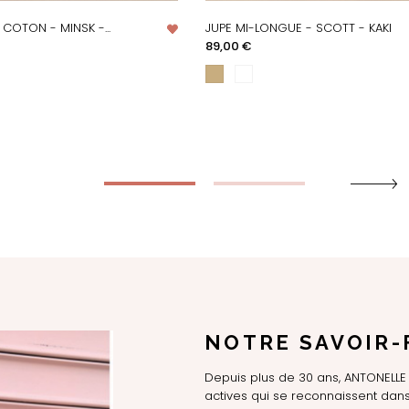
COTON - MINSK -...
JUPE MI-LONGUE - SCOTT - KAKI
PERÇU RAPIDE
APERÇU RAPIDE
Prix
89,00 €
NOTRE SAVOIR-
Depuis plus de 30 ans, ANTONEL
actives qui se reconnaissent dans 