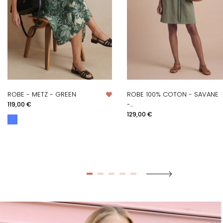
ROBE - METZ - GREEN
ROBE 100% COTON - SAVANE
Prix
-...
119,00 €
Prix
129,00 €