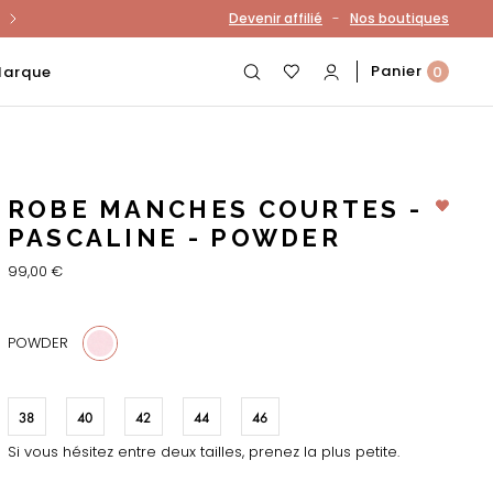
-
Devenir affilié
Nos boutiques
otre compte
Panier
Marque
0
ROBE MANCHES COURTES -
PASCALINE - POWDER
99,00 €
POWDER
38
40
42
44
46
Si vous hésitez entre deux tailles, prenez la plus petite.