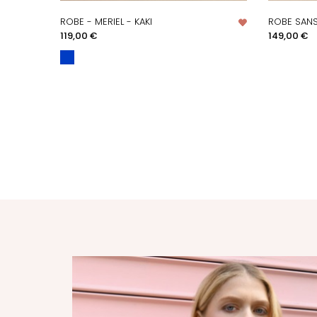
ROBE - MERIEL - KAKI
ROBE SANS 
APERÇU RAPIDE
A
Prix
Prix
119,00 €
149,00 €