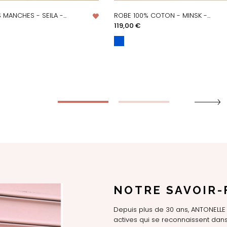
MANCHES - SEILA -...
ROBE 100% COTON - MINSK -...
PERÇU RAPIDE
APERÇU RAPIDE
Prix
119,00 €
NOTRE SAVOIR-
Depuis plus de 30 ans, ANTONEL
actives qui se reconnaissent dans 