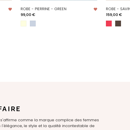
ROBE - PIERRINE - GREEN
ROBE - SAVIN
APERÇU RAPIDE
AP
Prix
Prix
99,00 €
159,00 €
FAIRE
LE s'affirme comme la marque complice des femmes
l'élégance, le style et la qualité incontestable de