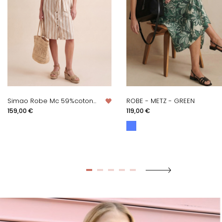
Simao Robe Mc 59%coton...
ROBE - METZ - GREEN
Prix
Prix
159,00 €
119,00 €