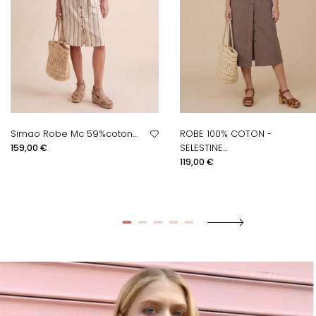
Simao Robe Mc 59%coton...
ROBE 100% COTON -
Prix
SELESTINE...
159,00 €
Prix
119,00 €