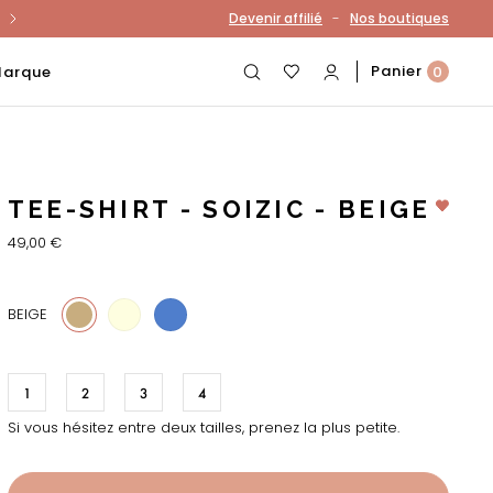
-
Devenir affilié
Nos boutiques
otre compte
Panier
Marque
0
TEE-SHIRT - SOIZIC - BEIGE
49,00 €
11
773
BEIGE
1
2
3
4
Si vous hésitez entre deux tailles, prenez la plus petite.