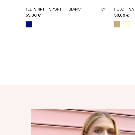
TEE-SHIRT - SPORTIF - BLANC
POLO - SA
APERÇU RAPIDE
A
Prix
Prix
59,00 €
59,00 €