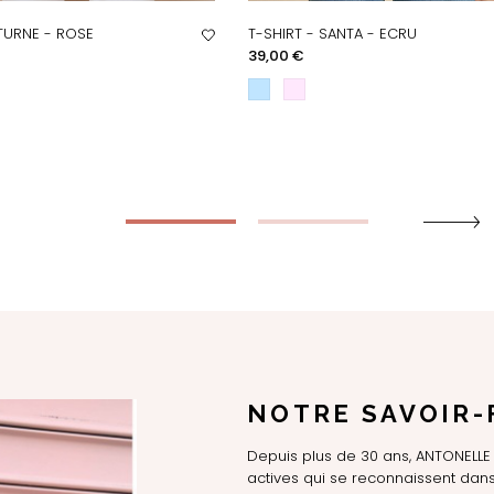
TURNE - ROSE
T-SHIRT - SANTA - ECRU
PERÇU RAPIDE
APERÇU RAPIDE
Prix
39,00 €
NOTRE SAVOIR-
Depuis plus de 30 ans, ANTONEL
actives qui se reconnaissent dans 