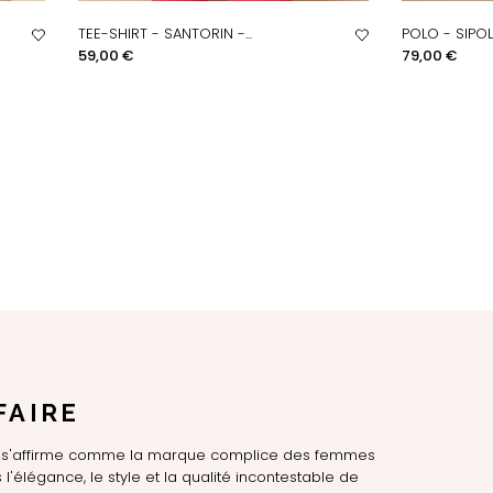
TEE-SHIRT - SANTORIN -...
POLO - SIPO
APERÇU RAPIDE
AP
Prix
Prix
59,00 €
79,00 €
FAIRE
LE s'affirme comme la marque complice des femmes
l'élégance, le style et la qualité incontestable de