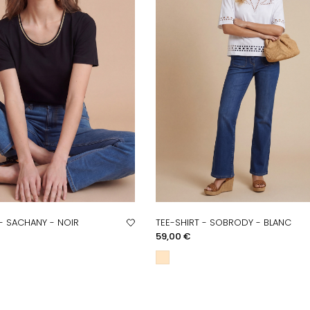
 - SACHANY - NOIR
TEE-SHIRT - SOBRODY - BLANC
PERÇU RAPIDE
APERÇU RAPIDE
Prix
59,00 €