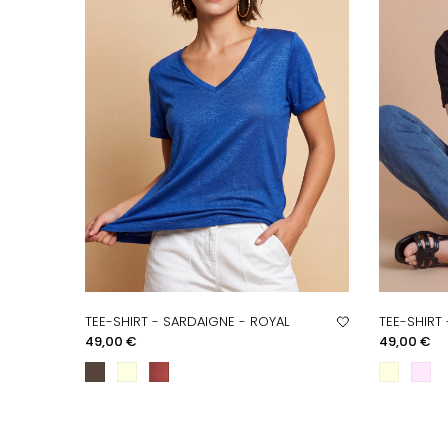
TEE-SHIRT - SARDAIGNE - ROYAL
TEE-SHIRT
APERÇU RAPIDE
A
Prix
Prix
49,00 €
49,00 €