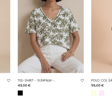
TEE-SHIRT - SUNPALM -...
POLO COL SAT
APERÇU RAPIDE
AP
Prix
Prix
49,00 €
59,00 €