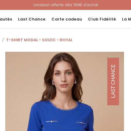
Livraison offerte dès 150€ d'achat
Nouveau ! Paiement en 3 ou 4 fois sans frais avec ALMA !
e : -60% sur une sélection jusqu'au 23/08 en vous connectant à v
autés
Last Chance
Carte cadeau
Club Fidélité
La 
Livraison offerte dès 150€ d'achat
Nouveau ! Paiement en 3 ou 4 fois sans frais avec ALMA !
T-SHIRT MODAL - SOIZIC - ROYAL