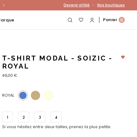
-
Devenir affilié
Nos boutiques
otre compte
Panier
Marque
0
T-SHIRT MODAL - SOIZIC -
ROYAL
49,00 €
5
11
ROYAL
1
2
3
4
Si vous hésitez entre deux tailles, prenez la plus petite.