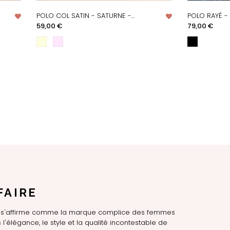
POLO COL SATIN - SATURNE -...
POLO RAYÉ - 
APERÇU RAPIDE
AP
Prix
Prix
59,00 €
79,00 €
FAIRE
LE s'affirme comme la marque complice des femmes
l'élégance, le style et la qualité incontestable de