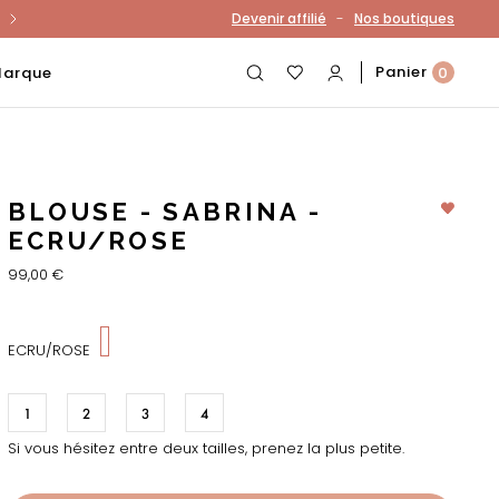
-
Devenir affilié
Nos boutiques
otre compte
Panier
Marque
0
BLOUSE - SABRINA -
ECRU/ROSE
99,00 €
ECRU/ROSE
1
2
3
4
Si vous hésitez entre deux tailles, prenez la plus petite.