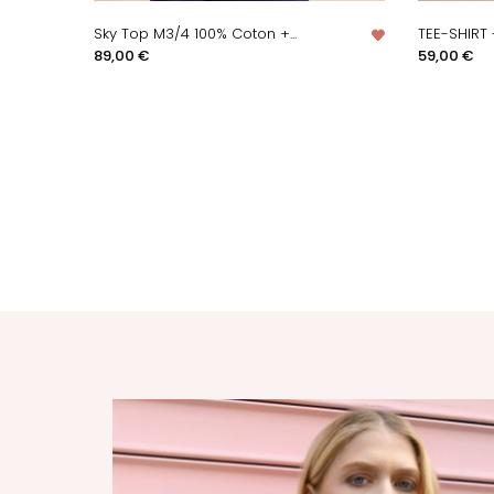
Sky Top M3/4 100% Coton +...
TEE-SHIRT 
APERÇU RAPIDE
A
Prix
Prix
89,00 €
59,00 €