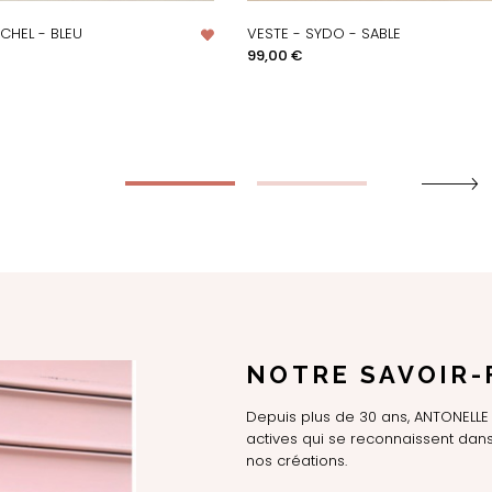
CHEL - BLEU
VESTE - SYDO - SABLE
PERÇU RAPIDE
APERÇU RAPIDE
Prix
99,00 €
NOTRE SAVOIR-
Depuis plus de 30 ans, ANTONEL
actives qui se reconnaissent dans 
nos créations.