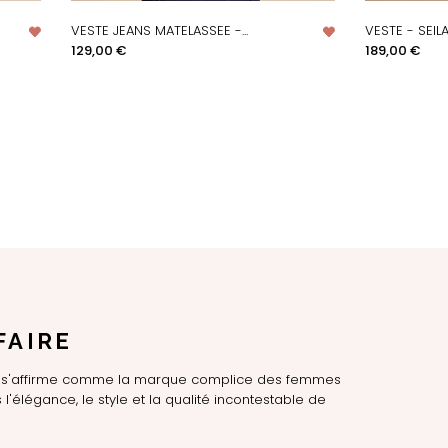
VESTE JEANS MATELASSEE -...
VESTE - SEIL
APERÇU RAPIDE
AP
Prix
Prix
129,00 €
189,00 €
FAIRE
LE s'affirme comme la marque complice des femmes
l'élégance, le style et la qualité incontestable de