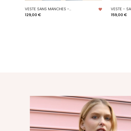
VESTE SANS MANCHES -...
VESTE - SA
APERÇU RAPIDE
A
Prix
Prix
129,00 €
159,00 €