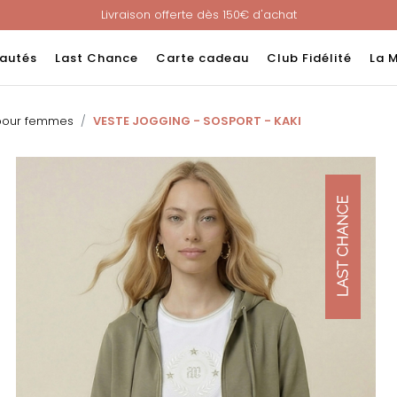
Livraison offerte dès 150€ d'achat
Nouveau ! Paiement en 3 ou 4 fois sans frais avec ALMA !
e : -60% sur une sélection jusqu'au 23/08 en vous connectant à v
autés
Last Chance
Carte cadeau
Club Fidélité
La 
Livraison offerte dès 150€ d'achat
Nouveau ! Paiement en 3 ou 4 fois sans frais avec ALMA !
pour femmes
VESTE JOGGING - SOSPORT - KAKI