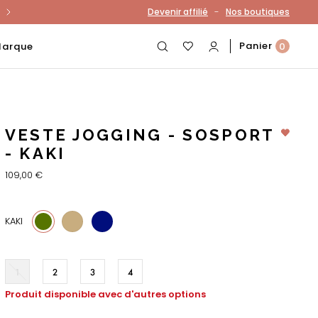
-
Devenir affilié
Nos boutiques
otre compte
Panier
Marque
0
VESTE JOGGING - SOSPORT
- KAKI
109,00 €
5
18
KAKI
1
2
3
4
Produit disponible avec d'autres options