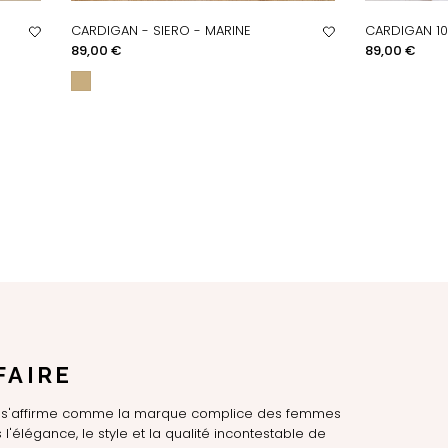
CARDIGAN - SIERO - MARINE
CARDIGAN 10
APERÇU RAPIDE
AP
Prix
Prix
89,00 €
89,00 €
FAIRE
LE s'affirme comme la marque complice des femmes
l'élégance, le style et la qualité incontestable de