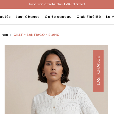
Livraison offerte dès 150€ d'achat
Nouveau ! Paiement en 3 ou 4 fois sans frais avec ALMA !
e : -60% sur une sélection jusqu'au 23/08 en vous connectant à v
autés
Last Chance
Carte cadeau
Club Fidélité
La 
Livraison offerte dès 150€ d'achat
Nouveau ! Paiement en 3 ou 4 fois sans frais avec ALMA !
emmes
GILET - SANTIAGO - BLANC