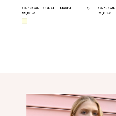
CARDIGAN - SONATE - MARINE
CARDIGAN 
APERÇU RAPIDE
A
Prix
Prix
99,00 €
79,00 €