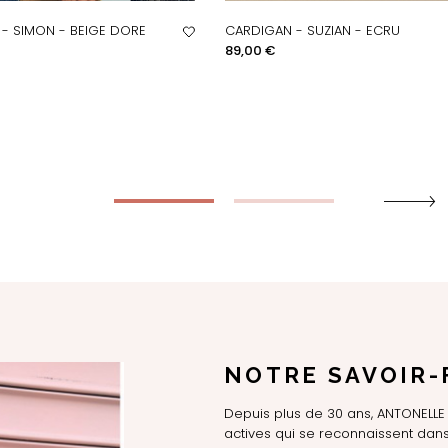
- SIMON - BEIGE DORE
CARDIGAN - SUZIAN - ECRU
PERÇU RAPIDE
APERÇU RAPIDE
Prix
89,00 €
NOTRE SAVOIR-
Depuis plus de 30 ans, ANTONEL
actives qui se reconnaissent dans 