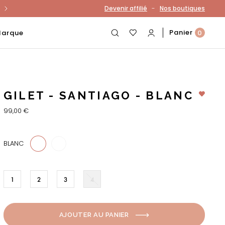
-
Devenir affilié
Nos boutiques
otre compte
Panier
Marque
0
GILET - SANTIAGO - BLANC
99,00 €
921
BLANC
1
2
3
4
AJOUTER AU PANIER