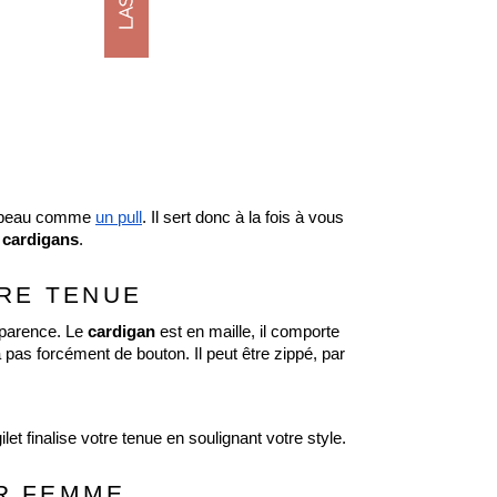
la peau comme 
un pull
. Il sert donc à la fois à vous 
e cardigans
.
RE TENUE 
pparence. Le 
cardigan 
est en maille, il comporte 
’a pas forcément de bouton. Il peut être zippé, par 
 finalise votre tenue en soulignant votre style.
R FEMME  