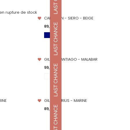
n succès
t en rupture de stock
CARDIGAN - SIERO - BEIGE
APERÇU RAPIDE
Prix
89,00 €
GILET - SANTIAGO - MALABAR
APERÇU RAPIDE
Prix
99,00 €
RINE
GILET - SIRIUS - MARINE
APERÇU RAPIDE
Prix
89,00 €