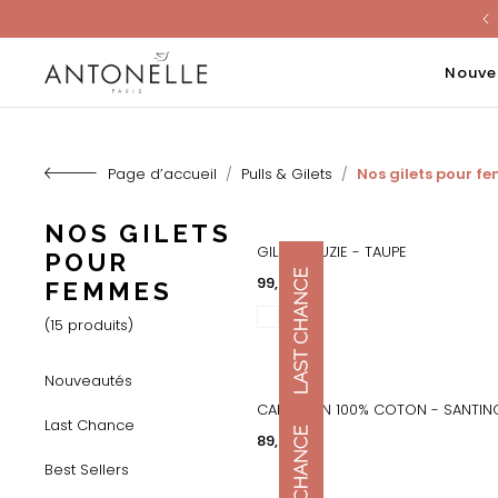
Last Chanc
Nouve
Page d’accueil
Pulls & Gilets
Nos gilets pour f
NOS GILETS
GILET - SUZIE - TAUPE
POUR
APERÇU RAPIDE
Prix
99,00 €
FEMMES
(15 produits)
Nouveautés
CARDIGAN 100% COTON - SANTINO
Last Chance
APERÇU RAPIDE
Prix
89,00 €
Best Sellers