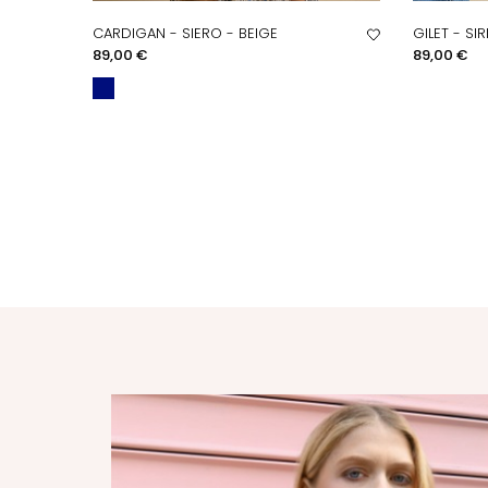
CARDIGAN - SIERO - BEIGE
GILET - SI
APERÇU RAPIDE
A
Prix
Prix
89,00 €
89,00 €