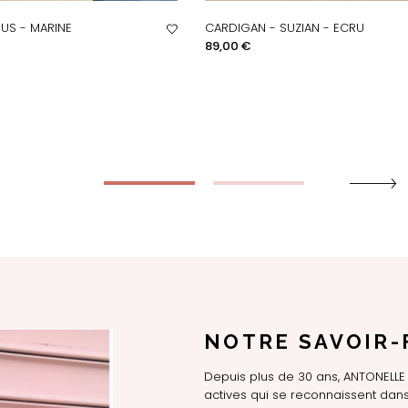
RIUS - MARINE
CARDIGAN - SUZIAN - ECRU
PERÇU RAPIDE
APERÇU RAPIDE
Prix
89,00 €
NOTRE SAVOIR-
Depuis plus de 30 ans, ANTONEL
actives qui se reconnaissent dans 