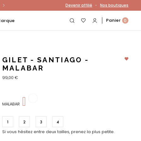
-
Devenir affilié
Nos boutiques
otre compte
Panier
Marque
0
GILET - SANTIAGO -
MALABAR
99,00 €
28
MALABAR
1
2
3
4
Si vous hésitez entre deux tailles, prenez la plus petite.