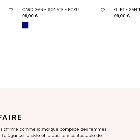
CARDIGAN - SONATE - ECRU
GILET - SAN
APERÇU RAPIDE
AP
Prix
Prix
99,00 €
99,00 €
FAIRE
LE s'affirme comme la marque complice des femmes
l'élégance, le style et la qualité incontestable de