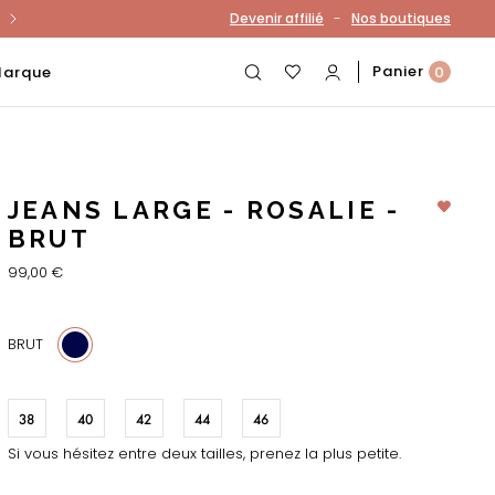
-
Devenir affilié
Nos boutiques
otre compte
Panier
Marque
0
JEANS LARGE - ROSALIE -
BRUT
99,00 €
BRUT
38
40
42
44
46
Si vous hésitez entre deux tailles, prenez la plus petite.