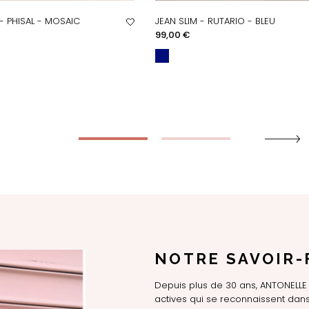
- PHISAL - MOSAIC
JEAN SLIM - RUTARIO - BLEU
PERÇU RAPIDE
APERÇU RAPIDE
Prix
99,00 €
NOTRE SAVOIR-
Depuis plus de 30 ans, ANTONEL
actives qui se reconnaissent dans 