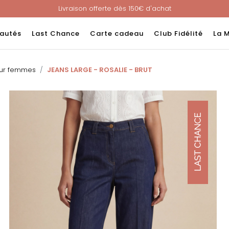
Livraison offerte dès 150€ d'achat
Nouveau ! Paiement en 3 ou 4 fois sans frais avec ALMA !
e : -60% sur une sélection jusqu'au 23/08 en vous connectant à v
autés
Last Chance
Carte cadeau
Club Fidélité
La 
Livraison offerte dès 150€ d'achat
Nouveau ! Paiement en 3 ou 4 fois sans frais avec ALMA !
our femmes
JEANS LARGE - ROSALIE - BRUT