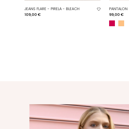
JEANS FLARE - PIRELA - BLEACH
PANTALON 
APERÇU RAPIDE
A
Prix
Prix
109,00 €
99,00 €