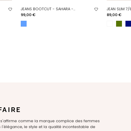
JEANS BOOTCUT - SAHARA -...
JEAN SLIM 7/
APERÇU RAPIDE
AP
Prix
Prix
99,00 €
89,00 €
FAIRE
LE s'affirme comme la marque complice des femmes
l'élégance, le style et la qualité incontestable de