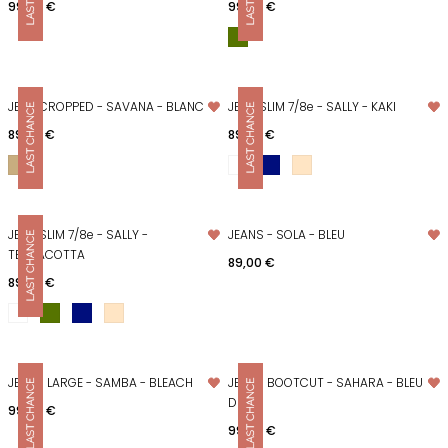
Prix
Prix
99,00 €
99,00 €
JEAN CROPPED - SAVANA - BLANC
JEAN SLIM 7/8e - SALLY - KAKI
Prix
Prix
89,00 €
89,00 €
JEAN SLIM 7/8e - SALLY -
JEANS - SOLA - BLEU
TERRACOTTA
Prix
89,00 €
Prix
89,00 €
JEANS LARGE - SAMBA - BLEACH
JEANS BOOTCUT - SAHARA - BLEU
DENIM
Prix
99,00 €
Prix
99,00 €