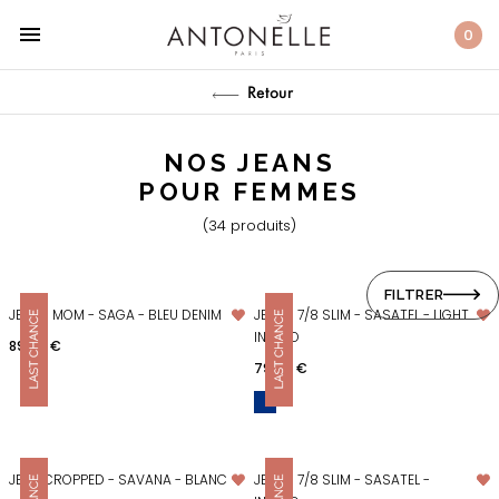
menu
0
Retour
NOS JEANS
POUR FEMMES
(34 produits)
FILTRER
JEANS MOM - SAGA - BLEU DENIM
JEANS 7/8 SLIM - SASATEL - LIGHT
INDIGO
Prix
89,00 €
Prix
79,00 €
JEAN CROPPED - SAVANA - BLANC
JEANS 7/8 SLIM - SASATEL -