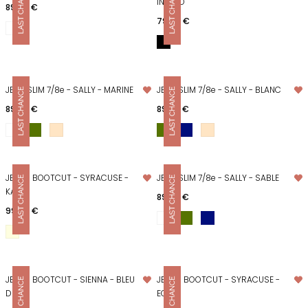
INDIGO
Prix
89,00 €
Prix
79,00 €
JEAN SLIM 7/8e - SALLY - MARINE
JEAN SLIM 7/8e - SALLY - BLANC
Prix
Prix
89,00 €
89,00 €
JEANS BOOTCUT - SYRACUSE -
JEAN SLIM 7/8e - SALLY - SABLE
KAKI
Prix
89,00 €
Prix
99,00 €
JEANS BOOTCUT - SIENNA - BLEU
JEANS BOOTCUT - SYRACUSE -
DENIM
ECRU