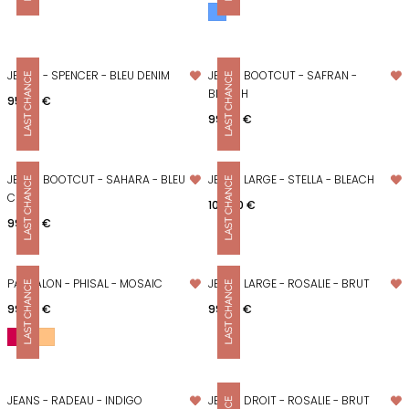
JEANS - SPENCER - BLEU DENIM
JEANS BOOTCUT - SAFRAN -
BLEACH
Prix
95,00 €
Prix
99,00 €
JEANS BOOTCUT - SAHARA - BLEU
JEANS LARGE - STELLA - BLEACH
CLAIR
Prix
109,00 €
Prix
99,00 €
PANTALON - PHISAL - MOSAIC
JEANS LARGE - ROSALIE - BRUT
Prix
Prix
99,00 €
99,00 €
JEANS - RADEAU - INDIGO
JEANS DROIT - ROSALIE - BRUT