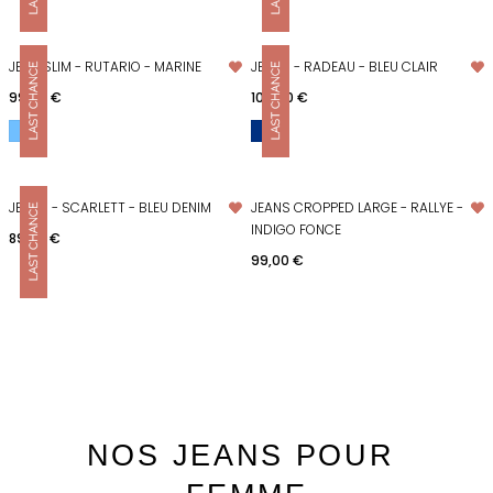
JEAN SLIM - RUTARIO - MARINE
JEANS - RADEAU - BLEU CLAIR
Prix
Prix
99,00 €
109,00 €
JEANS - SCARLETT - BLEU DENIM
JEANS CROPPED LARGE - RALLYE -
INDIGO FONCE
Prix
89,00 €
Prix
99,00 €
NOS JEANS POUR 