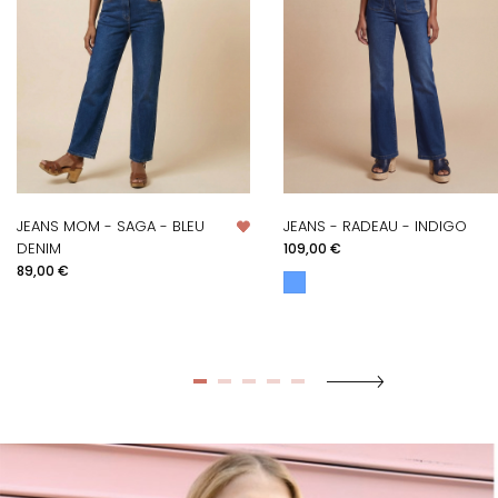
JEANS MOM - SAGA - BLEU
JEANS - RADEAU - INDIGO
Prix
DENIM
109,00 €
Prix
89,00 €