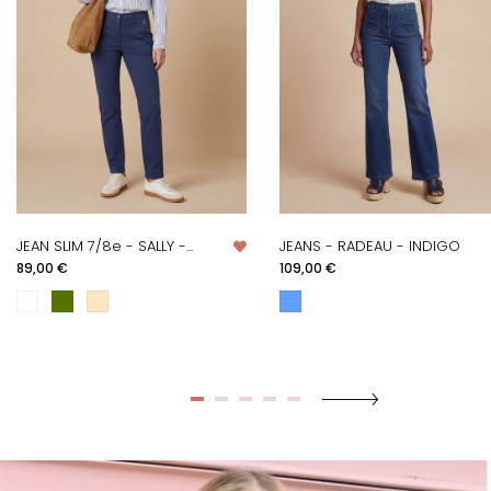
JEAN SLIM 7/8e - SALLY -...
JEANS - RADEAU - INDIGO
Prix
Prix
89,00 €
109,00 €