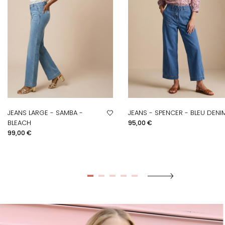
JEANS LARGE - SAMBA -
JEANS - SPENCER - BLEU DENI
Prix
BLEACH
95,00 €
Prix
99,00 €