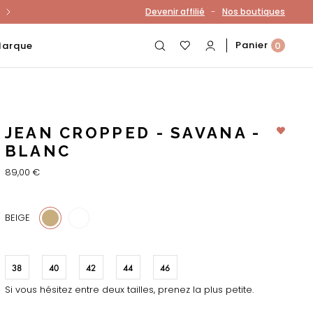
-
Devenir affilié
Nos boutiques
otre compte
Panier
Marque
0
JEAN CROPPED - SAVANA -
BLANC
89,00 €
28
BEIGE
38
40
42
44
46
Si vous hésitez entre deux tailles, prenez la plus petite.