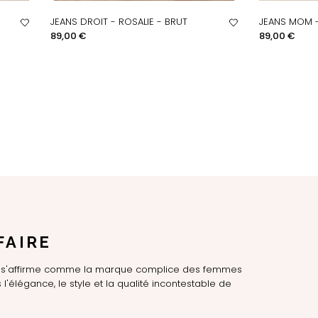
JEANS DROIT - ROSALIE - BRUT
JEANS MOM -
APERÇU RAPIDE
AP
Prix
Prix
89,00 €
89,00 €
FAIRE
LE s'affirme comme la marque complice des femmes
l'élégance, le style et la qualité incontestable de