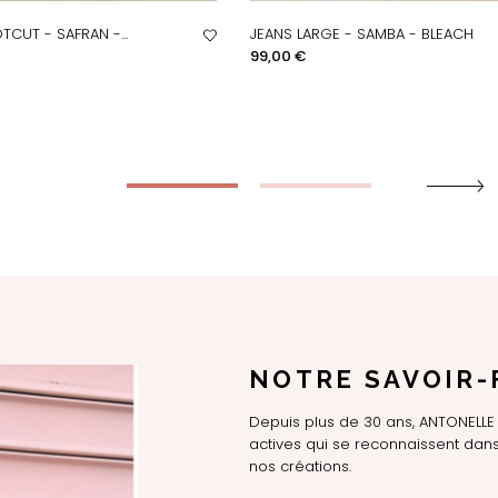
CUT - SAFRAN -...
JEANS LARGE - SAMBA - BLEACH
PERÇU RAPIDE
APERÇU RAPIDE
Prix
99,00 €
NOTRE SAVOIR-
Depuis plus de 30 ans, ANTONEL
actives qui se reconnaissent dans 
nos créations.