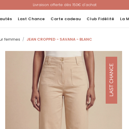
Livraison offerte dès 150€ d'achat
Nouveau ! Paiement en 3 ou 4 fois sans frais avec ALMA !
e : -60% sur une sélection jusqu'au 23/08 en vous connectant à v
autés
Last Chance
Carte cadeau
Club Fidélité
La 
Livraison offerte dès 150€ d'achat
Nouveau ! Paiement en 3 ou 4 fois sans frais avec ALMA !
our femmes
JEAN CROPPED - SAVANA - BLANC