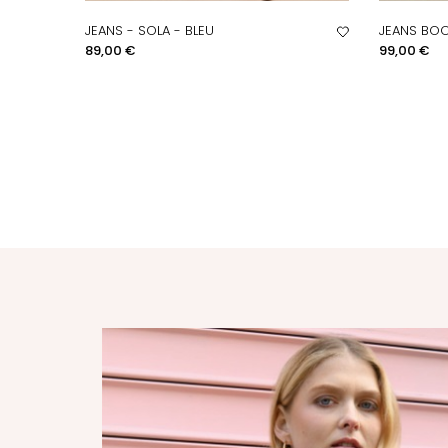
JEANS - SOLA - BLEU
JEANS BOOT
APERÇU RAPIDE
A
Prix
Prix
89,00 €
99,00 €