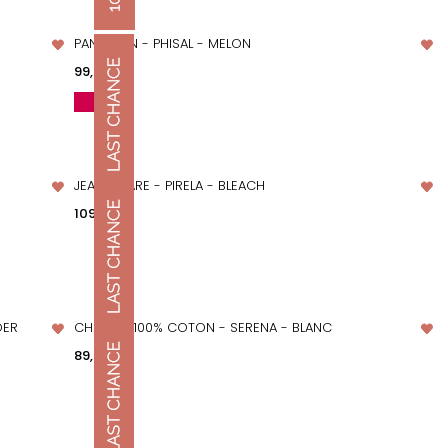
PANTALON - PHISAL - MELON
APERÇU RAPIDE
Prix
99,00 €
JEANS FLARE - PIRELA - BLEACH
APERÇU RAPIDE
Prix
109,00 €
DER
CHEMISE 100% COTON - SERENA - BLANC
APERÇU RAPIDE
Prix
89,00 €