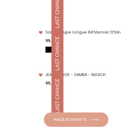
Sancho Jupe Longue 88%tencel 12%lin
APERÇU RAPIDE
Prix
99,00 €
JEANS LARGE - SAMBA - BLEACH
APERÇU RAPIDE
Prix
99,00 €
PAGE SUIVANTE