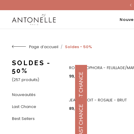
Last Chanc
Nouve
Page d’accueil
Soldes - 50%
SOLDES -
ROBE - SOPHORA - FEUILLAGE/MAR
50%
APERÇU RAPIDE
Prix
99,00 €
(257 produits)
Nouveautés
JEANS DROIT - ROSALIE - BRUT
APERÇU RAPIDE
Last Chance
Prix
89,00 €
Best Sellers