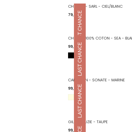
CHEMISE - SARL - CIEL/BLANC
APERÇU RAPIDE
Prix
79,00 €
CHEMISE 100% COTON - SEA - BL
APERÇU RAPIDE
Prix
99,00 €
CARDIGAN - SONATE - MARINE
APERÇU RAPIDE
Prix
99,00 €
GILET - SUZIE - TAUPE
APERÇU RAPIDE
Prix
99,00 €