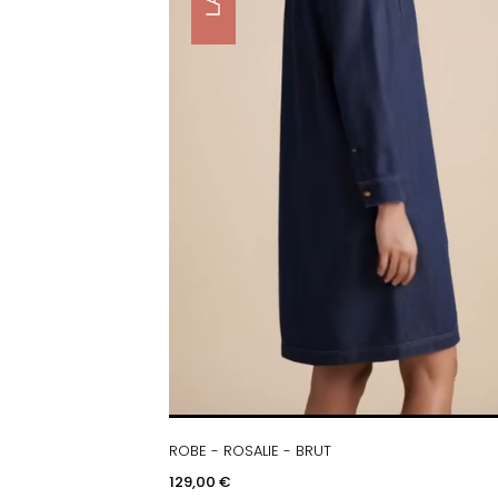
ROBE - ROSALIE - BRUT
APERÇU RAPIDE
Prix
129,00 €