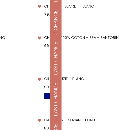
CHEMISE - SECRET - BLANC
APERÇU RAPIDE
Prix
79,00 €
ANC
CHEMISE 100% COTON - SEA - SANTORIN
APERÇU RAPIDE
Prix
99,00 €
GILET - SUZIE - BLANC
APERÇU RAPIDE
Prix
99,00 €
CARDIGAN - SUZIAN - ECRU
APERÇU RAPIDE
Prix
89,00 €