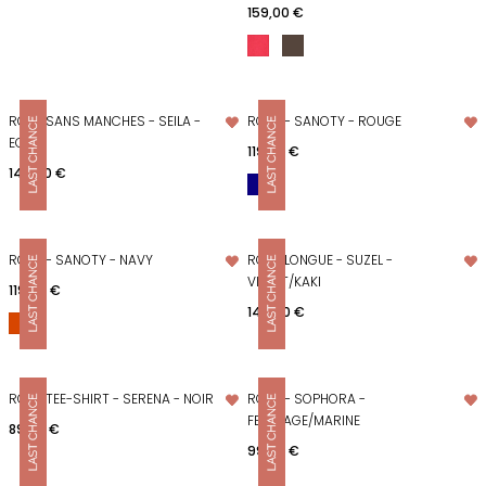
Prix
159,00 €
ROBE SANS MANCHES - SEILA -
ROBE - SANOTY - ROUGE
ECRU
Prix
119,00 €
Prix
149,00 €
ROBE - SANOTY - NAVY
ROBE LONGUE - SUZEL -
VIOLET/KAKI
Prix
119,00 €
Prix
149,00 €
ROBE TEE-SHIRT - SERENA - NOIR
ROBE - SOPHORA -
FEUILLAGE/MARINE
Prix
89,00 €
Prix
99,00 €