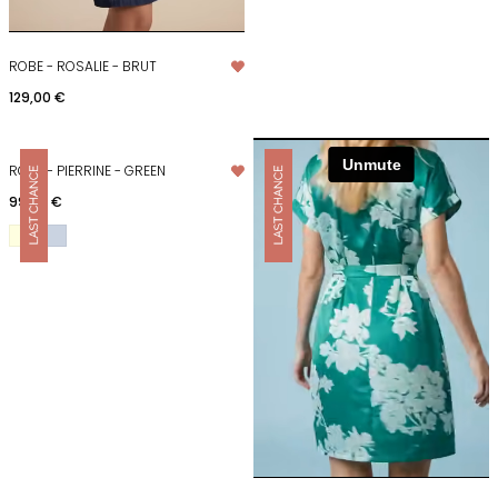
ROBE - ROSALIE - BRUT
Prix
129,00 €
ROBE - PIERRINE - GREEN
Prix
99,00 €