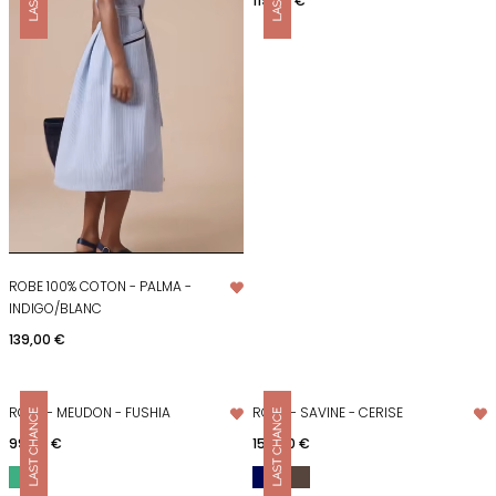
119,00 €
ROBE 100% COTON - PALMA -
INDIGO/BLANC
Prix
139,00 €
ROBE - MEUDON - FUSHIA
ROBE - SAVINE - CERISE
Prix
Prix
99,00 €
159,00 €