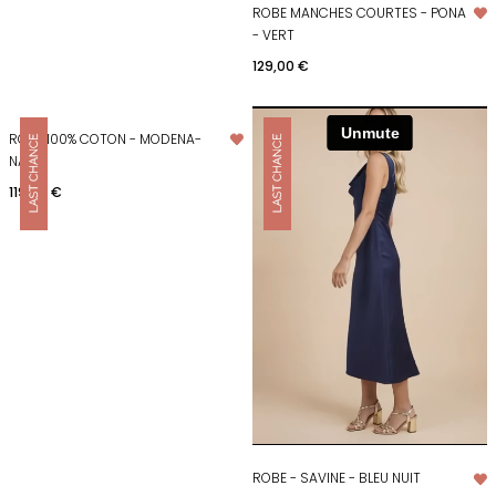
ROBE MANCHES COURTES - PONA
- VERT
Prix
129,00 €
ROBE 100% COTON - MODENA-
NAVY
Prix
119,00 €
ROBE - SAVINE - BLEU NUIT