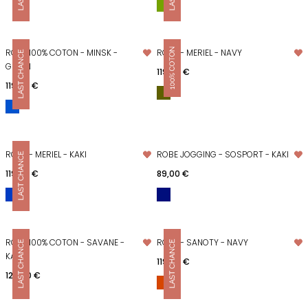
ROBE 100% COTON - MINSK -
ROBE - MERIEL - NAVY
GREEN
Prix
119,00 €
Prix
119,00 €
ROBE - MERIEL - KAKI
ROBE JOGGING - SOSPORT - KAKI
Prix
Prix
119,00 €
89,00 €
ROBE 100% COTON - SAVANE -
ROBE - SANOTY - NAVY
KAKI
Prix
119,00 €
Prix
129,00 €