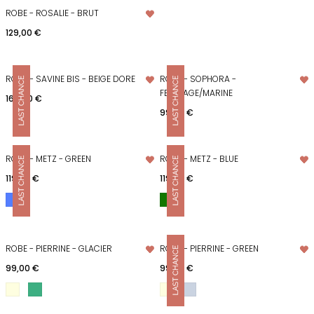
ROBE - ROSALIE - BRUT
Prix
129,00 €
ROBE - SAVINE BIS - BEIGE DORE
ROBE - SOPHORA -
FEUILLAGE/MARINE
Prix
169,00 €
Prix
99,00 €
ROBE - METZ - GREEN
ROBE - METZ - BLUE
Prix
Prix
119,00 €
119,00 €
ROBE - PIERRINE - GLACIER
ROBE - PIERRINE - GREEN
Prix
Prix
99,00 €
99,00 €