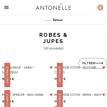
menu
0
Retour
ROBES &
JUPES
(30 produits)
FILTRER
ROBE LONGUE - SAIMU -
ROBE 100% COTON - SELESTINE -
SABLE/BLEU
CHOCO
Prix
Prix
159,00 €
119,00 €
ROBE - SPENCER - BLEU DENIM
ROBE 100% COTON - MINSK - NAVY
Prix
Prix
139,00 €
119,00 €