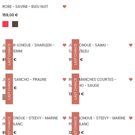
ROBE - SAVINE - BLEU NUIT
Prix
159,00 €
JUPE MI-LONGUE - SHARLEEN -
JUPE LONGUE - SAIMU -
BLEU DENIM
SABLE/BLEU
Prix
Prix
89,00 €
119,00 €
JUPE - SANCHO - PRALINE
ROBE MANCHES COURTES -
SANCHO - SAUGE
Prix
99,00 €
Prix
129,00 €
JUPE LONGUE - STEEVY - MARINE
ROBE LONGUE - STEEVY - MARINE
POIS BLANC
POIS BLANC
Prix
Prix
89,00 €
129,00 €