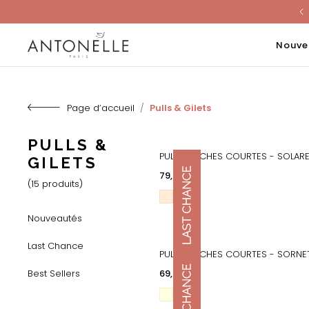
Last Chanc
Nouve
Page d’accueil
Pulls & Gilets
PULLS &
PULL MANCHES COURTES - SOLARE
GILETS
APERÇU RAPIDE
Prix
79,00 €
(15 produits)
Nouveautés
Last Chance
PULL MANCHES COURTES - SORNE
APERÇU RAPIDE
Prix
Best Sellers
69,00 €